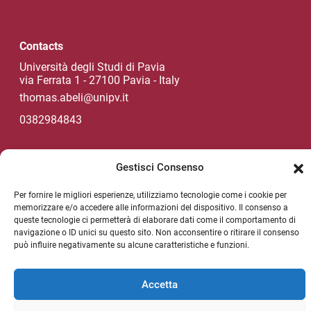
Contacts
Università degli Studi di Pavia
via Ferrata 1 - 27100 Pavia - Italy
thomas.abeli@unipv.it
0382984843
Gestisci Consenso
Unipv Socials
Per fornire le migliori esperienze, utilizziamo tecnologie come i cookie per
memorizzare e/o accedere alle informazioni del dispositivo. Il consenso a
queste tecnologie ci permetterà di elaborare dati come il comportamento di
NEWSLETTER
navigazione o ID unici su questo sito. Non acconsentire o ritirare il consenso
può influire negativamente su alcune caratteristiche e funzioni.
Useful link section
Privacy policy
Accetta
Legal notes
Unipv.news